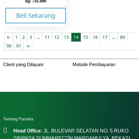
Rp
716.000
Beli Sekarang
←
1
2
3
…
11
12
13
14
15
16
17
…
89
90
91
→
Client yang Dilayani
Metode Pembayaran
Tentang Parselia
Head Office:
JL. BULEVAR SELATAN NO. 5 RUKO
SINPASA SUMMARECON MARGAMULYA, BEKASI