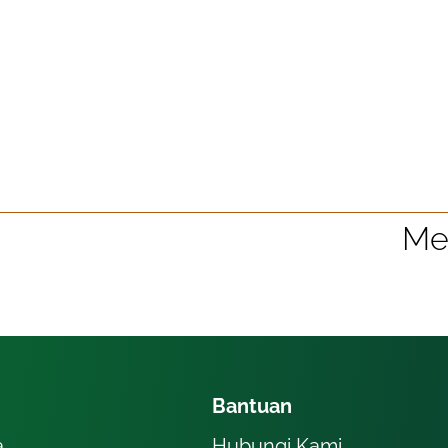
Me
Bantuan
a
Hubungi Kami