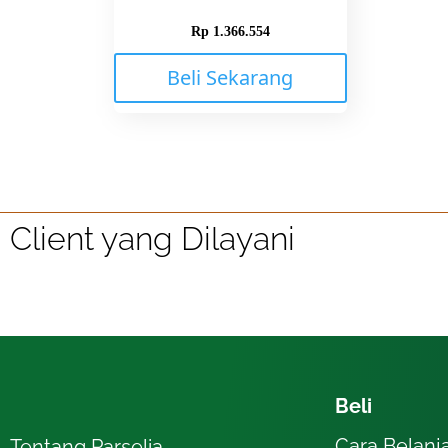
Rp
1.366.554
Beli Sekarang
Client yang Dilayani
Beli
Cara Belanj
Tentang Parselia