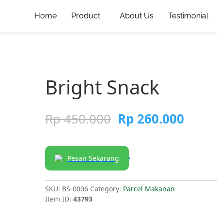
Home
Product
About Us
Testimonial
Bright Snack
Rp
450.000
Rp
260.000
Pesan Sekarang
'
SKU:
BS-0006
Category:
Parcel Makanan
Item ID:
43793