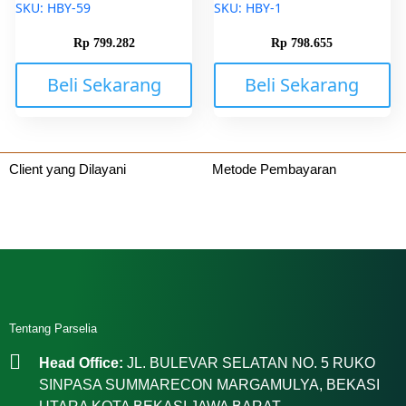
SKU: HBY-59
SKU: HBY-1
Rp
799.282
Rp
798.655
Beli Sekarang
Beli Sekarang
Client yang Dilayani
Metode Pembayaran
Tentang Parselia
Head Office:
JL. BULEVAR SELATAN NO. 5 RUKO
SINPASA SUMMARECON MARGAMULYA, BEKASI