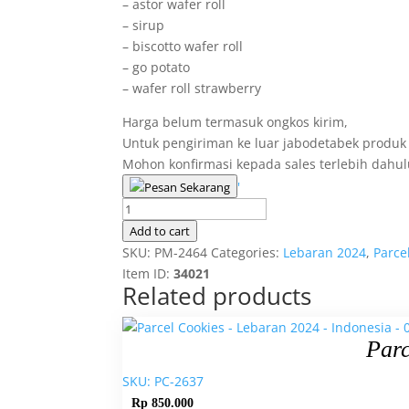
– astor wafer roll
– sirup
– biscotto wafer roll
– go potato
– wafer roll strawberry
Harga belum termasuk ongkos kirim,
Untuk pengiriman ke luar jabodetabek produ
Mohon konfirmasi kepada sales terlebih dah
'
Pesan Sekarang
Parcel
Makanan
Add to cart
-
SKU:
PM-2464
Categories:
Lebaran 2024
,
Parce
Lebaran
Item ID:
34021
Related products
2024
-
Indonesia
Parc
-
0005
SKU: PC-2637
quantity
Rp
850.000