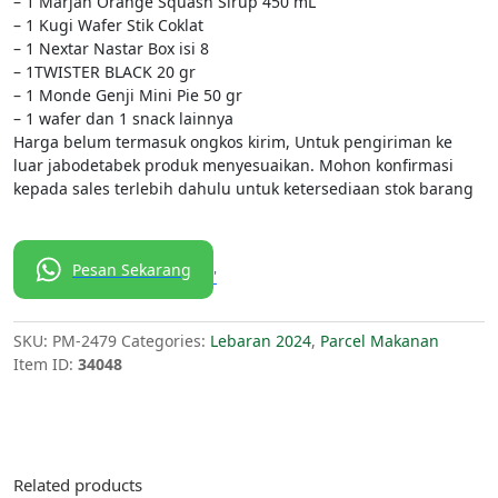
– 1 Marjan Orange Squash Sirup 450 mL
– 1 Kugi Wafer Stik Coklat
– 1 Nextar Nastar Box isi 8
– 1TWISTER BLACK 20 gr
– 1 Monde Genji Mini Pie 50 gr
– 1 wafer dan 1 snack lainnya
Harga belum termasuk ongkos kirim, Untuk pengiriman ke
luar jabodetabek produk menyesuaikan. Mohon konfirmasi
kepada sales terlebih dahulu untuk ketersediaan stok barang
Pesan Sekarang
'
SKU:
PM-2479
Categories:
Lebaran 2024
,
Parcel Makanan
Item ID:
34048
Related products