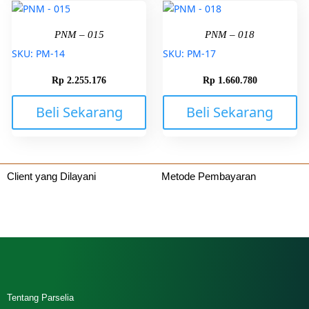
PNM – 015
PNM – 018
SKU: PM-14
SKU: PM-17
Rp
2.255.176
Rp
1.660.780
Beli Sekarang
Beli Sekarang
Client yang Dilayani
Metode Pembayaran
Tentang Parselia