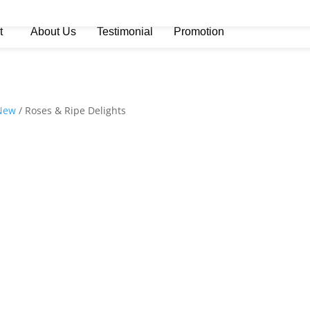
t
About Us
Testimonial
Promotion
 New
/ Roses & Ripe Delights
rrent
ice
 468.877.