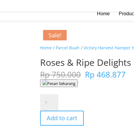
Home
Produc
Sale!
Home
/
Parcel Buah
/
Victory Harvest Hamper
Roses & Ripe Delights
Original
Cu
Rp
750.000
Rp
468.877
price
pr
'
Pesan Sekarang
was:
is:
Rp 750.000.
Rp
Roses
&
Ripe
Add to cart
Delights
quantity