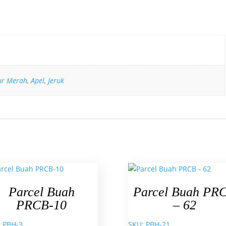
ur Merah
,
Apel
,
Jeruk
Parcel Buah
Parcel Buah PR
PRCB-10
– 62
 PBH-3
SKU: PBH-21