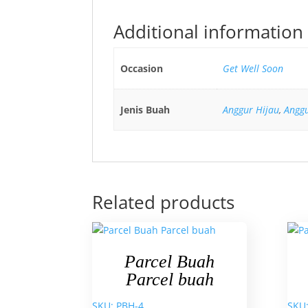
Additional information
Occasion
Get Well Soon
Jenis Buah
Anggur Hijau
,
Angg
Related products
Parcel Buah
Parcel buah
SKU: PBH-4
SKU: